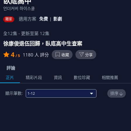
臥底高中
언더커버 하이스쿨
適用方案
免費
影劇
獨家
全
12
集 - 更新至第
12
集
徐康俊退伍回歸，臥底高中生查案
4
1180
人 評分
收藏
分享
/ 5
評論
正片
精彩片段
資訊
數位珍藏
相關推薦
顯示筆數:
排序
1
臥底高中作戰
01:11:00