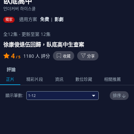
臥底高中
언더커버 하이스쿨
適用方案
免費
影劇
獨家
全
12
集 - 更新至第
12
集
徐康俊退伍回歸，臥底高中生查案
4
1180
人 評分
收藏
分享
/ 5
評論
正片
精彩片段
資訊
數位珍藏
相關推薦
顯示筆數:
排序
1
臥底高中作戰
01:11:00