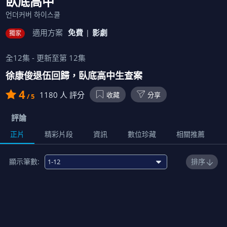
臥底高中
언더커버 하이스쿨
適用方案
免費
影劇
獨家
全
12
集 - 更新至第
12
集
徐康俊退伍回歸，臥底高中生查案
4
1180
人 評分
收藏
分享
/ 5
評論
正片
精彩片段
資訊
數位珍藏
相關推薦
顯示筆數:
排序
1
臥底高中作戰
01:11:00