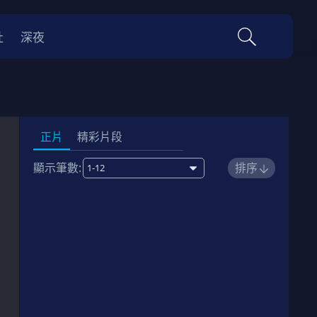
社
深夜
正片
精彩片段
顯示筆數:
排序
1
臥底高中作戰
01:11:00
劇情簡介
2
國際教育城
01:07:00
劇情簡介