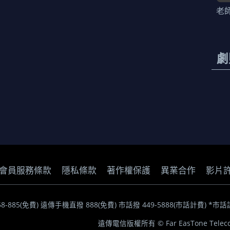
老
劇
會員服務條款
隱私條款
著作權保護
異業合作
影片
058-885(免費) 遠傳手機直撥 888(免費) 市話撥 449-5888(市話計費
遠傳電信版權所有 © Far EasTone Telecom