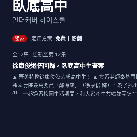
臥底高中
언더커버 하이스쿨
適用方案
免費
影劇
獨家
全
12
集 - 更新至第
12
集
徐康俊退伍回歸，臥底高中生查案
▲ 菁英特務徐康俊偽裝成高中生！ ▲ 實習老師秦基周協
述國情院最高要員「鄭海成」（徐康俊 飾），為了找
們」一起過著校園生活期間，和大家產生共鳴並團結