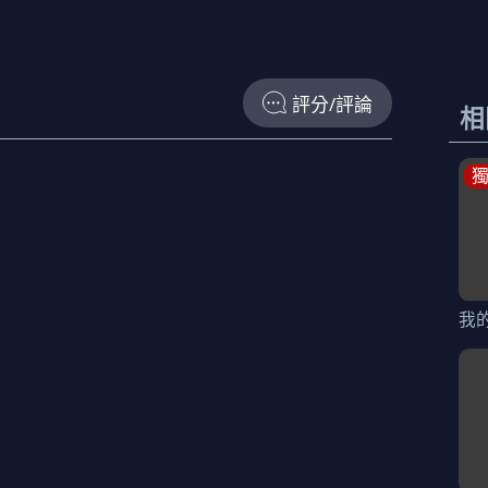
評分/評論
相
我