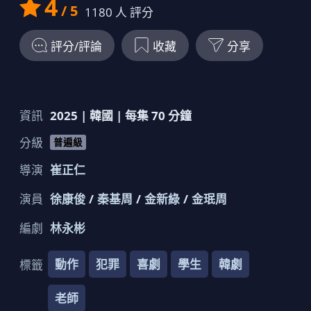
4
/ 5
1180
人 評分
評分/評論
收藏
分享
資訊
2025
|
韓國
| 每集
70
分鐘
分級
普遍級
導演
崔正仁
演員
徐康俊
秦基周
金新綠
金珉周
編劇
林永彬
動作
犯罪
喜劇
學生
韓劇
標籤
老師