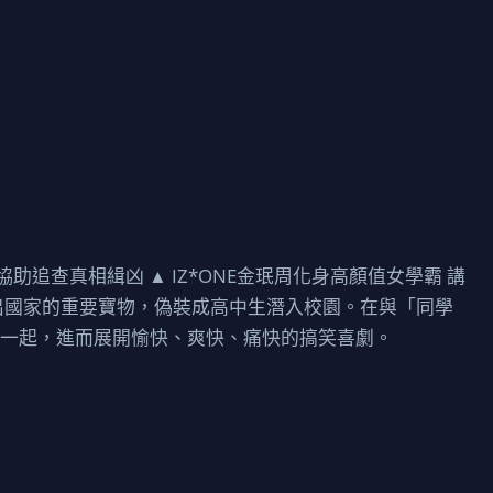
助追查真相緝凶 ▲ IZ*ONE金珉周化身高顏值女學霸 講
出國家的重要寶物，偽裝成高中生潛入校園。在與「同學
在一起，進而展開愉快、爽快、痛快的搞笑喜劇。