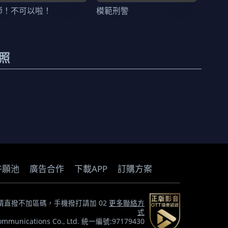
師！不可以啦！
模範刑警
照
許願池
廣告合作
下載APP
訂購方案
) *市話請直撥不加區碼，手機撥打請加 02
更多聯絡方
式
munications Co., Ltd. 統一編號:97179430