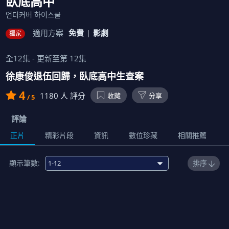
臥底高中
언더커버 하이스쿨
適用方案
免費
影劇
獨家
全
12
集 - 更新至第
12
集
徐康俊退伍回歸，臥底高中生查案
4
1180
人 評分
收藏
分享
/ 5
評論
正片
精彩片段
資訊
數位珍藏
相關推薦
顯示筆數:
排序
1
臥底高中作戰
01:11:00