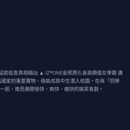
助追查真相緝凶 ▲ IZ*ONE金珉周化身高顏值女學霸 講
出國家的重要寶物，偽裝成高中生潛入校園。在與「同學
在一起，進而展開愉快、爽快、痛快的搞笑喜劇。