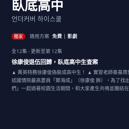
臥底高中
언더커버 하이스쿨
適用方案
免費
影劇
獨家
全
12
集 - 更新至第
12
集
徐康俊退伍回歸，臥底高中生查案
▲ 菁英特務徐康俊偽裝成高中生！ ▲ 實習老師秦基周協
述國情院最高要員「鄭海成」（徐康俊 飾），為了找
們」一起過著校園生活期間，和大家產生共鳴並團結