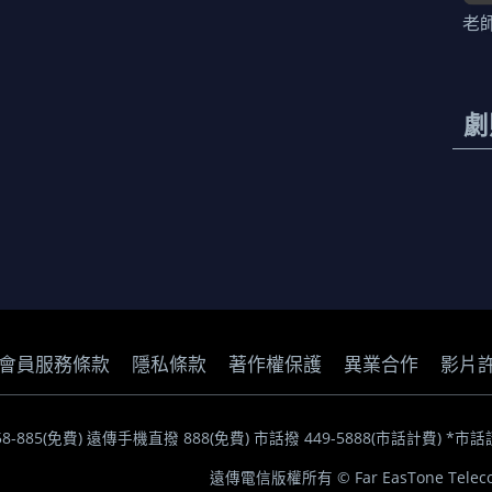
老
劇
會員服務條款
隱私條款
著作權保護
異業合作
影片
058-885(免費) 遠傳手機直撥 888(免費) 市話撥 449-5888(市話計費
遠傳電信版權所有 © Far EasTone Telecom