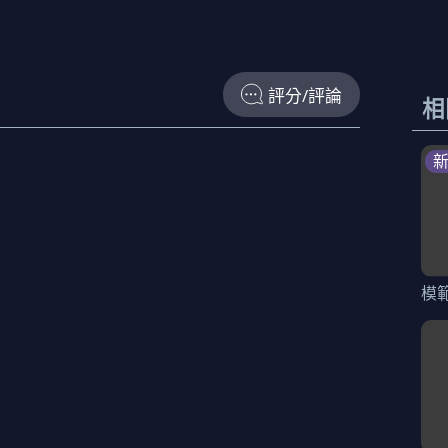
評分/評論
相
模