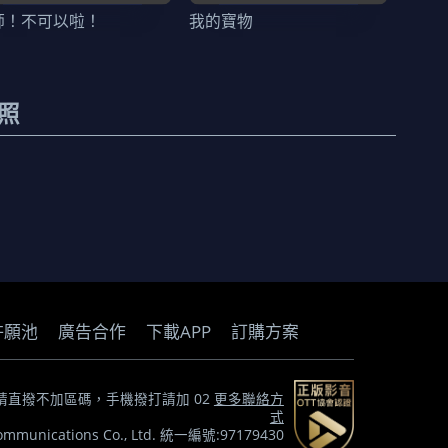
師！不可以啦！
我的寶物
照
許願池
廣告合作
下載APP
訂購方案
) *市話請直撥不加區碼，手機撥打請加 02
更多聯絡方
式
munications Co., Ltd. 統一編號:97179430