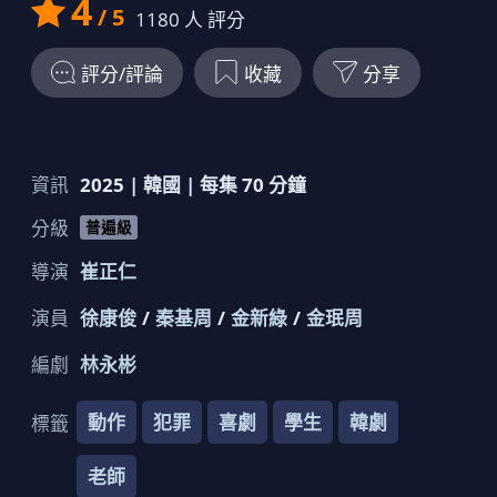
4
/ 5
1180
人 評分
評分/評論
收藏
分享
資訊
2025
|
韓國
| 每集
70
分鐘
分級
普遍級
導演
崔正仁
演員
徐康俊
秦基周
金新綠
金珉周
編劇
林永彬
動作
犯罪
喜劇
學生
韓劇
標籤
老師