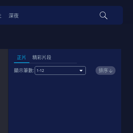
社
深夜
正片
精彩片段
顯示筆數:
排序
1
臥底高中作戰
01:11:00
劇情簡介
2
國際教育城
01:07:00
劇情簡介