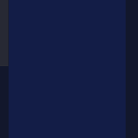
3
00:44:00
劇情簡介
4
00:44:00
劇情簡介
5
00:43:00
劇情簡介
6
00:46:00
劇情簡介
7
00:45:00
劇情簡介
8