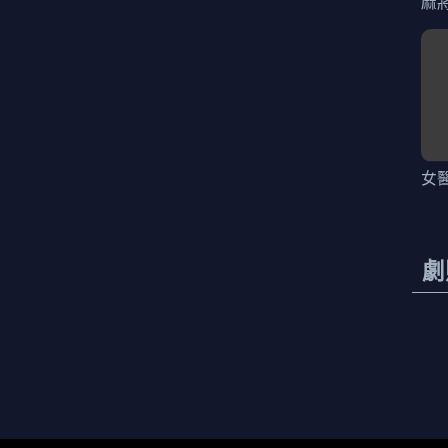
麻
女
劇