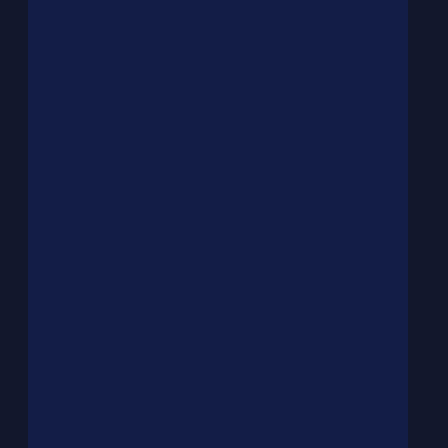
00:46:00
劇情簡介
9
00:46:00
劇情簡介
10
00:45:00
劇情簡介
11
00:46:00
劇情簡介
12
00:46:00
劇情簡介
13
00:45:00
劇情簡介