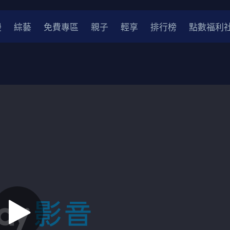
漫
綜藝
免費專區
親子
輕享
排行榜
點數福利