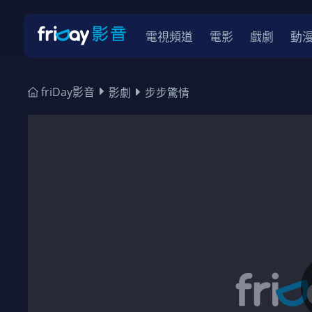
電視頻道
電影
戲劇
動
friDay影音
影劇
步步驚情