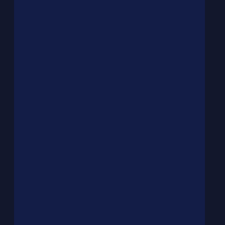
14
00:46:00
劇情簡介
15
00:47:00
劇情簡介
16
00:46:00
劇情簡介
17
00:45:00
劇情簡介
18
00:44:00
劇情簡介