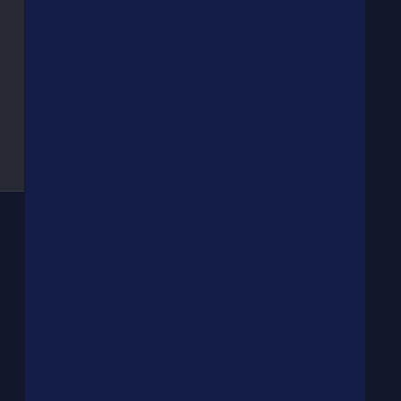
3
00:44:00
劇情簡介
4
00:44:00
劇情簡介
5
00:43:00
劇情簡介
6
00:46:00
劇情簡介
7
00:45:00
劇情簡介
8