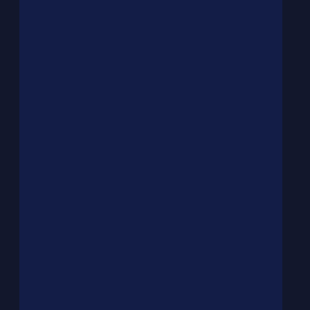
14
00:46:00
劇情簡介
15
00:47:00
劇情簡介
16
00:46:00
劇情簡介
17
00:45:00
劇情簡介
18
00:44:00
劇情簡介