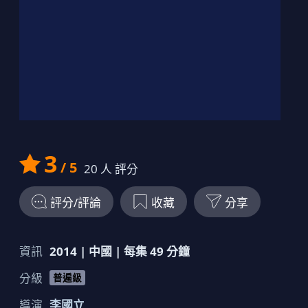
19
00:44:00
劇情簡介
20
00:46:00
劇情簡介
3
/ 5
20
人 評分
評分/評論
收藏
分享
資訊
2014
|
中國
| 每集
49
分鐘
分級
普遍級
導演
李國立