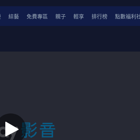
漫
綜藝
免費專區
親子
輕享
排行榜
點數福利