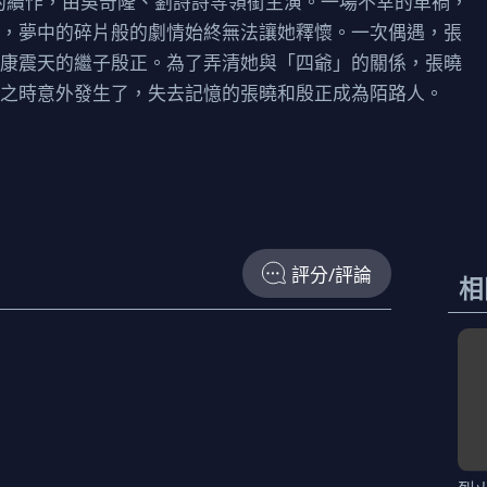
》的續作，由吳奇隆、劉詩詩等領銜主演。一場不幸的車禍，
時，夢中的碎片般的劇情始終無法讓她釋懷。一次偶遇，張
長康震天的繼子殷正。為了弄清她與「四爺」的關係，張曉
開之時意外發生了，失去記憶的張曉和殷正成為陌路人。
評分/評論
相