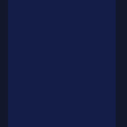
00:46:00
劇情簡介
9
00:46:00
劇情簡介
10
00:45:00
劇情簡介
11
00:46:00
劇情簡介
12
00:46:00
劇情簡介
13
00:45:00
劇情簡介