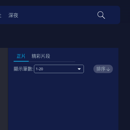
社
深夜
正片
精彩片段
顯示筆數:
排序
1
00:45:00
劇情簡介
2
00:45:00
劇情簡介