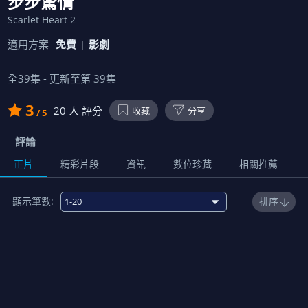
步步驚情
Scarlet Heart 2
適用方案
免費
影劇
全
39
集 - 更新至第
39
集
3
20
人 評分
收藏
分享
/ 5
評論
正片
精彩片段
資訊
數位珍藏
相關推薦
顯示筆數:
排序
1
00:45:00
2