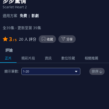
步步驚情
Scarlet Heart 2
適用方案
免費
影劇
全
39
集 - 更新至第
39
集
3
20
人 評分
收藏
分享
/ 5
評論
正片
精彩片段
資訊
數位珍藏
相關推薦
顯示筆數:
排序
1
00:45:00
2