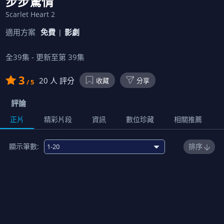
步步驚情
Scarlet Heart 2
適用方案
免費
影劇
全
39
集 - 更新至第
39
集
3
20
人 評分
收藏
分享
/ 5
評論
正片
精彩片段
資訊
數位珍藏
相關推薦
顯示筆數:
排序
1
00:45:00
2