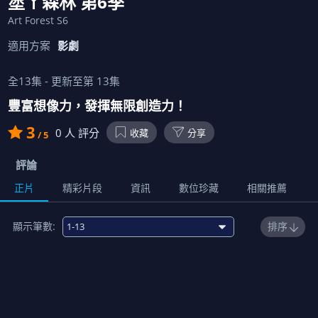
塗ㄚ森林 第6季
Art Forest S6
適用方案
影劇
全
13
集 - 更新至第
13
集
豐富想像力，發揮無限創造力！
3
0
人 評分
收藏
分享
/ 5
評論
正片
精彩片段
資訊
數位珍藏
相關推薦
顯示筆數:
排序
1
00:22:00