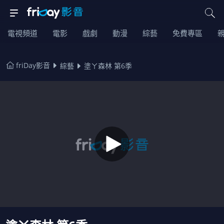
電視頻道
電影
戲劇
動漫
綜藝
免費專區
friDay影音
綜藝
塗ㄚ森林 第6季