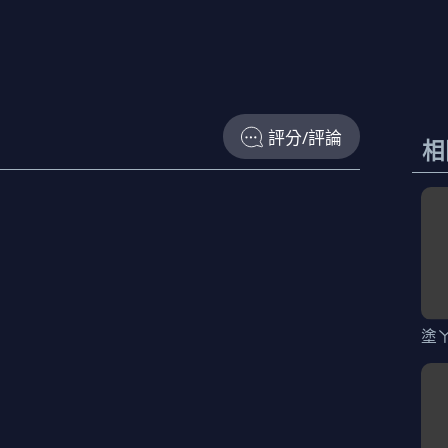
評分/評論
相
塗