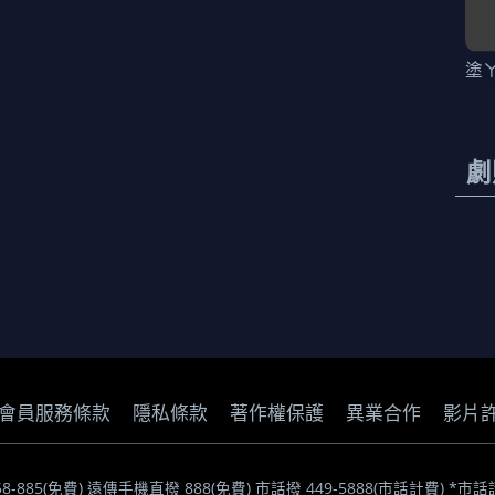
塗
劇
會員服務條款
隱私條款
著作權保護
異業合作
影片
058-885(免費) 遠傳手機直撥 888(免費) 市話撥 449-5888(市話計費