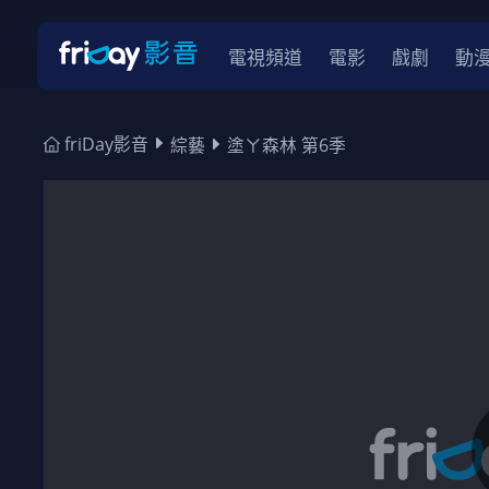
電視頻道
電影
戲劇
動
friDay影音
綜藝
塗ㄚ森林 第6季