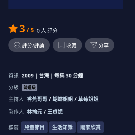
3
/ 5
0
人 評分
評分/評論
收藏
分享
資訊
2009
|
台灣
| 每集
30
分鐘
分級
普遍級
主持人
香蕉哥哥
蝴蝶姐姐
草莓姐姐
製作人
林掄元
王貞妮
兒童節目
生活知識
閣家欣賞
標籤