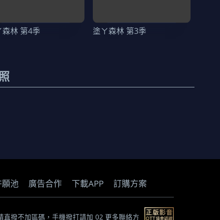
ㄚ森林 第4季
塗ㄚ森林 第3季
照
許願池
廣告合作
下載APP
訂購方案
) *市話請直撥不加區碼，手機撥打請加 02
更多聯絡方