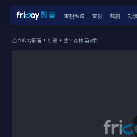
電視頻道
電影
戲劇
動
friDay影音
綜藝
塗ㄚ森林 第6季