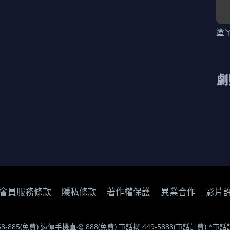
塗
劇
會員服務條款
隱私條款
著作權保護
異業合作
影片
058-885(免費) 遠傳手機直撥 888(免費) 市話撥 449-5888(市話計費