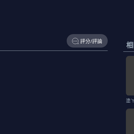
評分/評論
相
塗