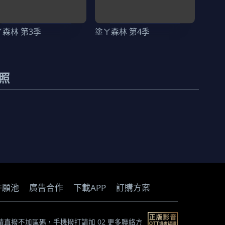
ㄚ森林 第3季
塗ㄚ森林 第4季
照
許願池
廣告合作
下載APP
訂購方案
) *市話請直撥不加區碼，手機撥打請加 02
更多聯絡方