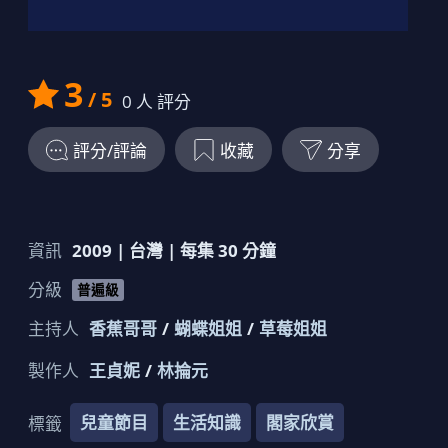
3
/ 5
0
人 評分
評分/評論
收藏
分享
資訊
2009
|
台灣
| 每集
30
分鐘
分級
普遍級
主持人
香蕉哥哥
蝴蝶姐姐
草莓姐姐
製作人
王貞妮
林掄元
兒童節目
生活知識
閣家欣賞
標籤