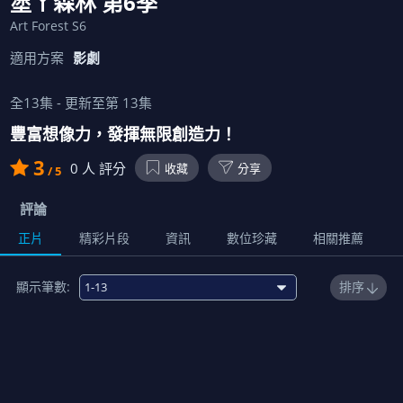
塗ㄚ森林 第6季
Art Forest S6
適用方案
影劇
全
13
集 - 更新至第
13
集
豐富想像力，發揮無限創造力！
3
0
人 評分
收藏
分享
/ 5
評論
正片
精彩片段
資訊
數位珍藏
相關推薦
顯示筆數:
排序
1
00:22:00