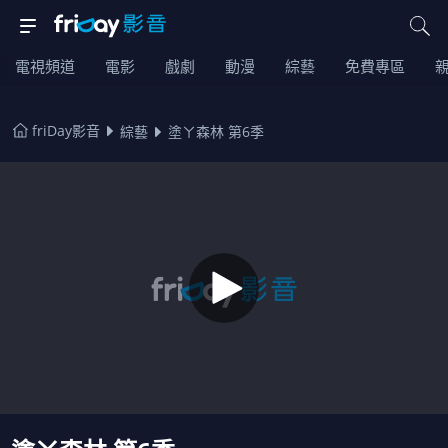
電視頻道
電影
戲劇
動漫
綜藝
免費專區
friDay影音
綜藝
塗ㄚ森林 第6季