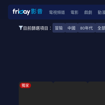
電視頻道
電影
戲劇
動
目前篩選項目：
冒險
中國
80年代
全
全部類型
韓影
動作
劇情
愛情
科幻
全部地區
韓國
美國
泰國
日本
台灣
2026
2025
2024
2023
202
全部年份
全部標籤
警匪片
槍戰
婚外情
校園
古
獨家
全部方案
免費
影劇
單次付費
用券
數