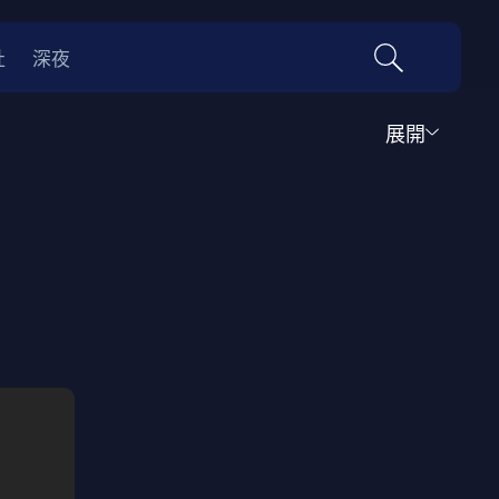
社
深夜
展開
運動
家庭
音樂歌舞
動畫
紀錄
傳記
經典老片
情
0年代
70年代
動漫改編
國際影展專區
名偵探柯南系列
吉卜力