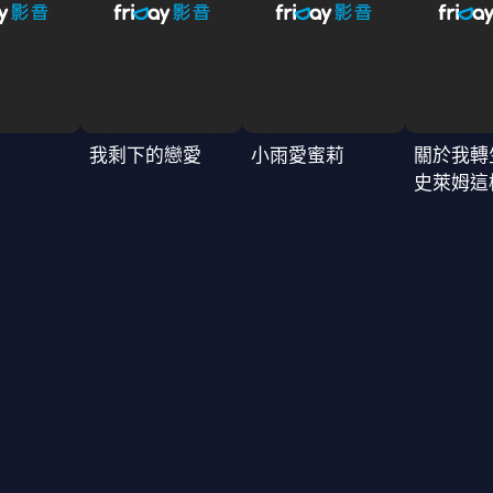
我剩下的戀愛
小雨愛蜜莉
關於我轉
史萊姆這
4季