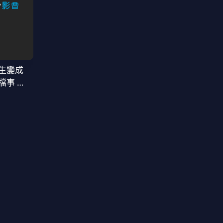
生變成
檔事 第