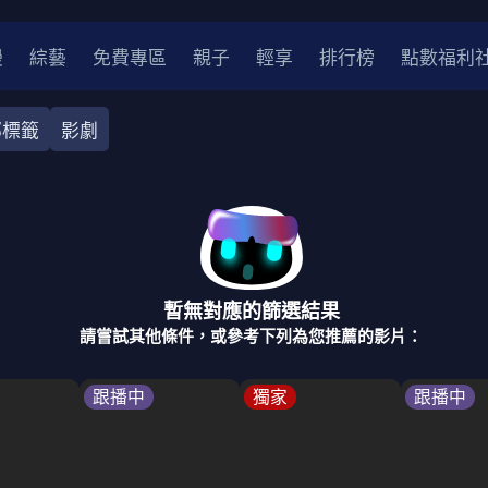
漫
綜藝
免費專區
親子
輕享
排行榜
點數福利
部標籤
影劇
奇幻
犯罪
冒險
驚悚
恐怖
災難
戰爭
喜劇
中國
香港
法國
其他
暫無對應的篩選結果
2
2021
2020
2010-2019
2000年代
90年代
8
請嘗試其他條件，或參考下列為您推薦的影片：
LGBTQ
裝
醫生
警察
浪漫
溫馨
懸疑
小說改編
跟播中
獨家
跟播中
4K
位珍藏
霹靂