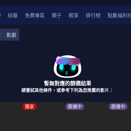
漫
綜藝
免費專區
親子
輕享
排行榜
點數福利
裝
影劇
奇幻
犯罪
冒險
驚悚
恐怖
災難
戰爭
喜劇
中國
香港
法國
其他
暫無對應的篩選結果
2
2021
2020
2010-2019
2000年代
90年代
8
請嘗試其他條件，或參考下列為您推薦的影片：
LGBTQ
裝
醫生
警察
浪漫
溫馨
懸疑
小說改編
獨家
跟播中
跟播中
4K
位珍藏
霹靂