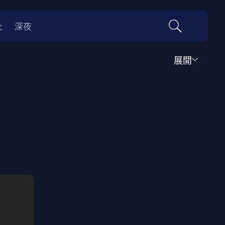
社
深夜
展開
運動
家庭
音樂歌舞
動畫
紀錄
傳記
經典老片
情
0年代
70年代
動漫改編
國際影展專區
名偵探柯南系列
吉卜力