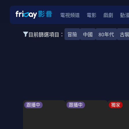
電視頻道
電影
戲劇
動
目前篩選項目：
冒險
中國
80年代
古
全部類型
韓影
動作
劇情
愛情
科幻
全部地區
韓國
美國
泰國
日本
台灣
2026
2025
2024
2023
202
全部年份
全部標籤
警匪片
槍戰
婚外情
校園
古
跟播中
跟播中
獨家
全部方案
免費
影劇
單次付費
用券
數