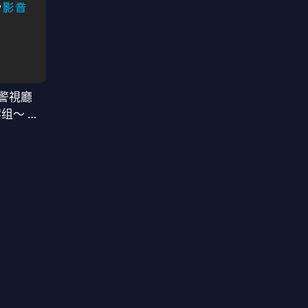
警視廳
案组〜 第