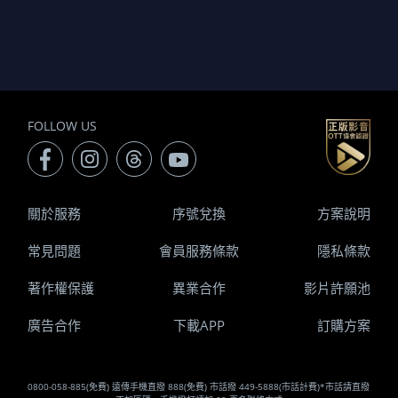
FOLLOW US
關於服務
序號兌換
方案說明
常見問題
會員服務條款
隱私條款
著作權保護
異業合作
影片許願池
廣告合作
下載APP
訂購方案
0800-058-885(免費) 遠傳手機直撥 888(免費) 市話撥 449-5888(市話計費)*市話請直撥