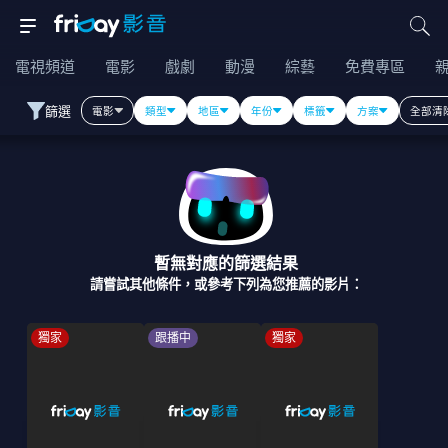
電視頻道
電影
戲劇
動漫
綜藝
免費專區
篩選
電影
類型
地區
年份
標籤
方案
全部清
暫無對應的篩選結果
請嘗試其他條件，或參考下列為您推薦的影片：
獨家
跟播中
獨家