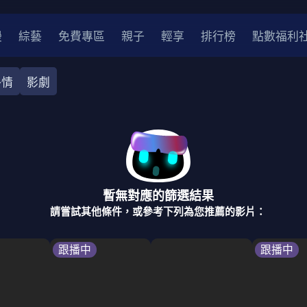
漫
綜藝
免費專區
親子
輕享
排行榜
點數福利
外情
影劇
奇幻
犯罪
冒險
驚悚
恐怖
災難
戰爭
喜劇
中國
香港
法國
其他
暫無對應的篩選結果
2
2021
2020
2010-2019
2000年代
90年代
8
請嘗試其他條件，或參考下列為您推薦的影片：
LGBTQ
裝
醫生
警察
浪漫
溫馨
懸疑
小說改編
跟播中
跟播中
4K
位珍藏
霹靂