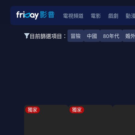
電視頻道
電影
戲劇
動
目前篩選項目：
冒險
中國
80年代
婚
全部類型
韓影
動作
劇情
愛情
科幻
全部地區
韓國
美國
泰國
日本
台灣
2026
2025
2024
2023
202
全部年份
全部標籤
警匪片
槍戰
婚外情
校園
古
獨家
獨家
全部方案
免費
影劇
單次付費
用券
數