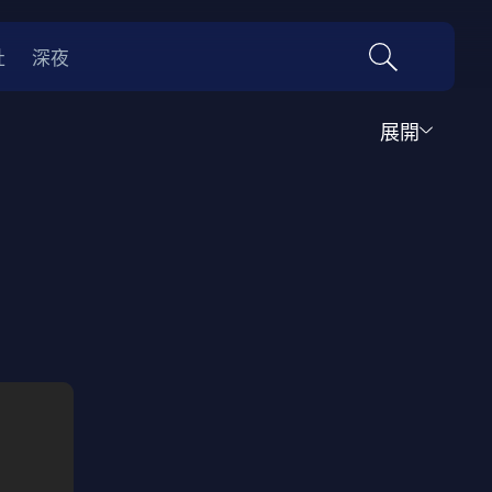
社
深夜
展開
運動
家庭
音樂歌舞
動畫
紀錄
傳記
經典老片
情
0年代
70年代
動漫改編
國際影展專區
名偵探柯南系列
吉卜力