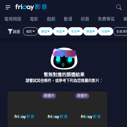
電視頻道
電影
戲劇
動漫
綜藝
免費專區
篩選
電影
類型
地區
年份
標籤
方案
全部清
暫無對應的篩選結果
請嘗試其他條件，或參考下列為您推薦的影片：
跟播中
跟播中