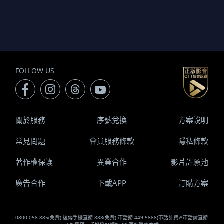
FOLLOW US
關於服務
序號兌換
方案說明
常見問題
會員服務條款
隱私條款
著作權保護
異業合作
影片許願池
廣告合作
下載APP
訂購方案
0800-058-885(免費) 遠傳手機直撥 888(免費) 市話撥 449-5888(市話計費)*市話請直撥