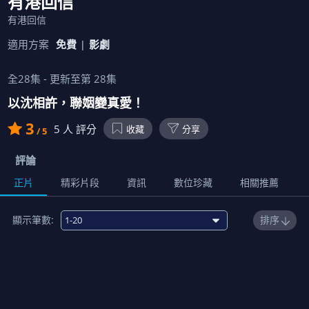
有港回信
有港回信
適用方案
免費
影劇
全
28
集 - 更新至第
28
集
以沈相許，聯姻變真愛！
3
5
人 評分
收藏
分享
/ 5
評論
正片
精彩片段
資訊
數位珍藏
相關推薦
顯示筆數:
排序
1
00:22:00