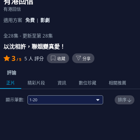
有港回信
有港回信
適用方案
免費
影劇
全
28
集 - 更新至第
28
集
以沈相許，聯姻變真愛！
3
5
人 評分
收藏
分享
/ 5
評論
正片
精彩片段
資訊
數位珍藏
相關推薦
顯示筆數:
排序
1
00:22:00