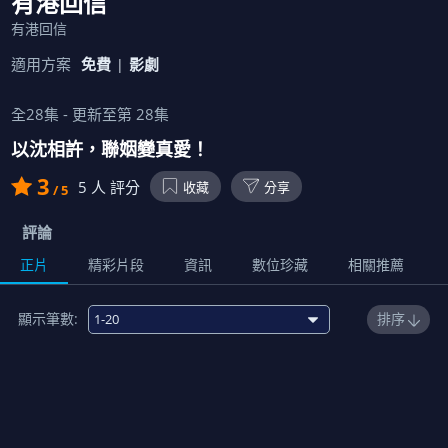
有港回信
有港回信
適用方案
免費
影劇
全
28
集 - 更新至第
28
集
以沈相許，聯姻變真愛！
3
5
人 評分
收藏
分享
/ 5
評論
正片
精彩片段
資訊
數位珍藏
相關推薦
顯示筆數:
排序
1
00:22:00