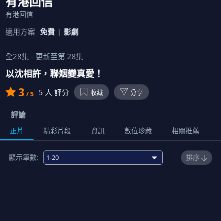
有港回信
有港回信
適用方案
免費
影劇
全
28
集 - 更新至第
28
集
以沈相許，聯姻變真愛！
3
5
人 評分
收藏
分享
/ 5
評論
正片
精彩片段
資訊
數位珍藏
相關推薦
顯示筆數:
排序
1
00:22:00