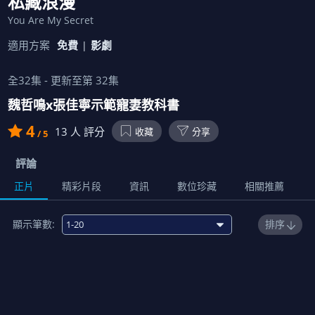
私藏浪漫
You Are My Secret
適用方案
免費
影劇
全
32
集 - 更新至第
32
集
魏哲鳴x張佳寧示範寵妻教科書
4
13
人 評分
收藏
分享
/ 5
評論
正片
精彩片段
資訊
數位珍藏
相關推薦
顯示筆數:
排序
1
00:46:00