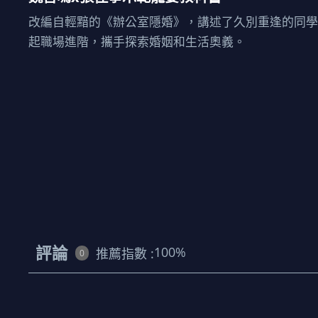
改編自輕黯的《辦公室隱婚》，講述了久別重逢的同
起職場進階，攜手探索婚姻和生活奧義。
評論
100
%
推薦指數 :
0