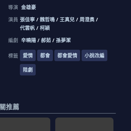
導演
金雄豪
演員
張佳寧
魏哲鳴
王真兒
周澄奧
代雲帆
柯穎
編劇
辛曉陽
郝茹
孫夢潔
愛情
都會
都會愛情
小說改編
標籤
陸劇
關推薦