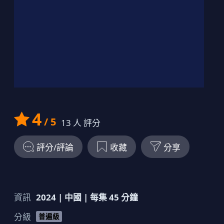
19
00:45:00
劇情簡介
20
00:45:00
劇情簡介
4
/ 5
13
人 評分
評分/評論
收藏
分享
資訊
2024
|
中國
| 每集
45
分鐘
分級
普遍級