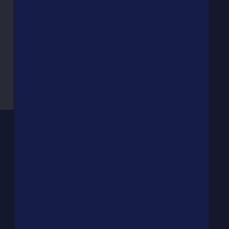
3
00:46:00
劇情簡介
4
00:46:00
劇情簡介
5
00:45:00
劇情簡介
6
00:47:00
劇情簡介
7
00:45:00
劇情簡介
8