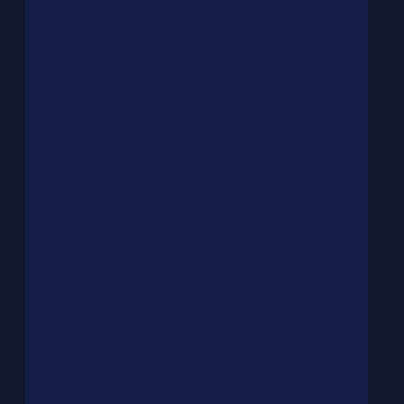
14
00:48:00
劇情簡介
15
00:46:00
劇情簡介
16
00:45:00
劇情簡介
17
00:46:00
劇情簡介
18
00:45:00
劇情簡介