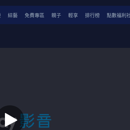
漫
綜藝
免費專區
親子
輕享
排行榜
點數福利