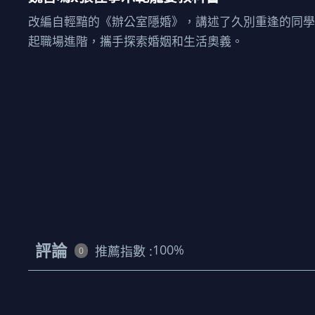
改編自輕黯的《辦公室隱婚》，講述了久別重逢的同
起職場進階，攜手探索婚姻和生活奧義。
評論
100
%
推薦指數 :
0