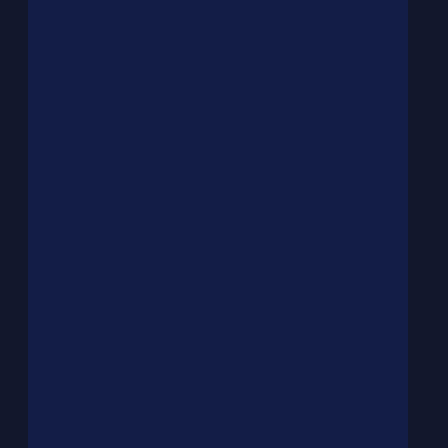
00:45:00
劇情簡介
9
00:47:00
劇情簡介
10
00:46:00
劇情簡介
11
00:46:00
劇情簡介
12
00:45:00
劇情簡介
13
00:45:00
劇情簡介