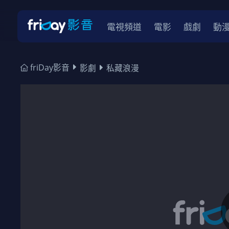
電視頻道
電影
戲劇
動
friDay影音
影劇
私藏浪漫