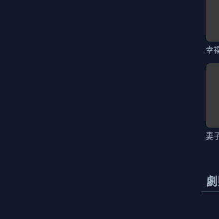
幸
妻
劇