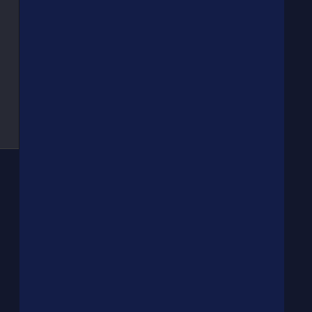
3
00:46:00
劇情簡介
4
00:46:00
劇情簡介
5
00:45:00
劇情簡介
6
00:47:00
劇情簡介
7
00:45:00
劇情簡介
8