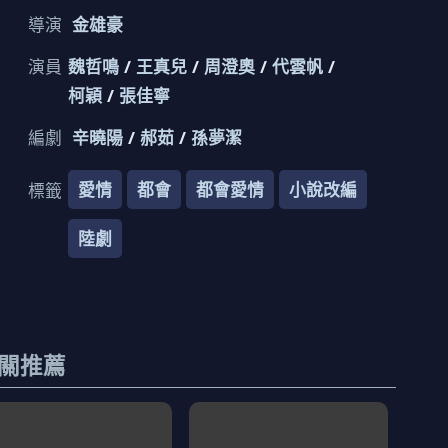
導演
金雄豪
演員
魏哲鳴
王真兒
周澄奧
代雲帆
柯穎
張佳寧
編劇
辛曉陽
郝茹
孫夢潔
愛情
都會
都會愛情
小說改編
標籤
陸劇
關推薦