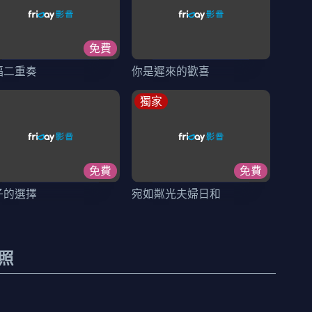
免費
福二重奏
你是遲來的歡喜
獨家
免費
免費
子的選擇
宛如粼光夫婦日和
照