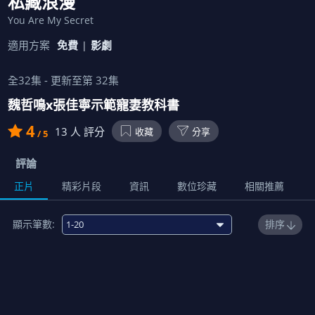
私藏浪漫
You Are My Secret
適用方案
免費
影劇
全
32
集 - 更新至第
32
集
魏哲鳴x張佳寧示範寵妻教科書
4
13
人 評分
收藏
分享
/ 5
評論
正片
精彩片段
資訊
數位珍藏
相關推薦
顯示筆數:
排序
1
00:46:00