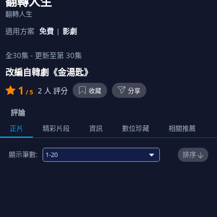
翻轉人生
翻轉人生
適用方案
免費
影劇
全
30
集 - 更新至第
30
集
改編自韓劇《金湯匙》
1
2
人 評分
收藏
分享
/ 5
評論
正片
精彩片段
資訊
數位珍藏
相關推薦
顯示筆數:
排序
1
00:15:00