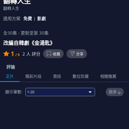
翻轉人生
翻轉人生
適用方案
免費
影劇
全
30
集 - 更新至第
30
集
改編自韓劇《金湯匙》
1
2
人 評分
收藏
分享
/ 5
評論
正片
精彩片段
資訊
數位珍藏
相關推薦
顯示筆數:
排序
1
00:15:00