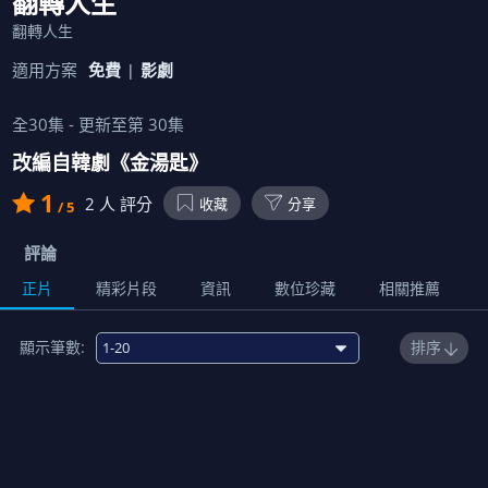
翻轉人生
翻轉人生
適用方案
免費
影劇
全
30
集 - 更新至第
30
集
改編自韓劇《金湯匙》
1
2
人 評分
收藏
分享
/ 5
評論
正片
精彩片段
資訊
數位珍藏
相關推薦
顯示筆數:
排序
1
00:15:00