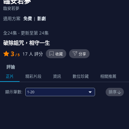
臨安若夢
臨安若夢
適用方案
免費
影劇
全
24
集 - 更新至第
24
集
破除詛咒，相守一生
3
17
人 評分
收藏
分享
/ 5
評論
正片
精彩片段
資訊
數位珍藏
相關推薦
顯示筆數:
排序
1
00:15:00