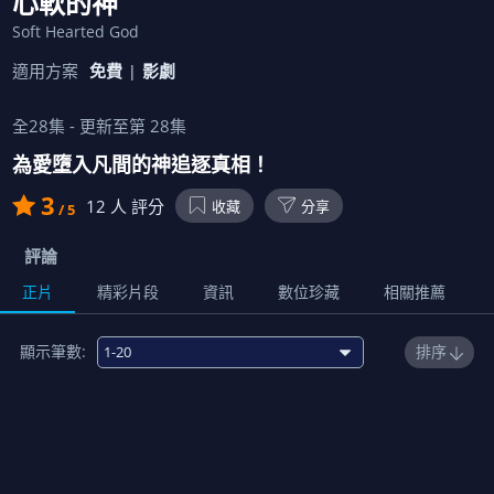
心軟的神
Soft Hearted God
適用方案
免費
影劇
全
28
集 - 更新至第
28
集
為愛墮入凡間的神追逐真相！
3
12
人 評分
收藏
分享
/ 5
評論
正片
精彩片段
資訊
數位珍藏
相關推薦
顯示筆數:
排序
1
00:12:00