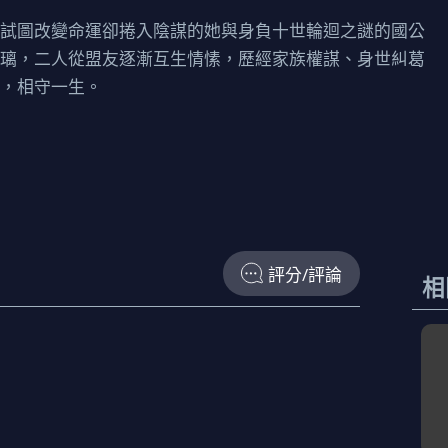
，試圖改變命運卻捲入陰謀的她與身負十世輪迴之謎的國公
若璃，二人從盟友逐漸互生情愫，歷經家族權謀、身世糾葛
咒，相守一生。
評分/評論
相