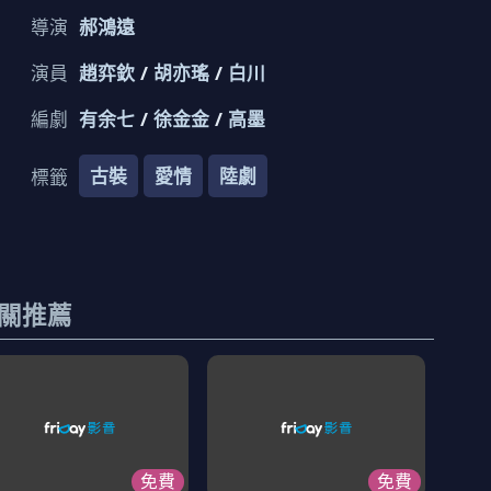
導演
郝鴻遠
演員
趙弈欽
胡亦瑤
白川
編劇
有余七
徐金金
高墨
古裝
愛情
陸劇
標籤
關推薦
免費
免費