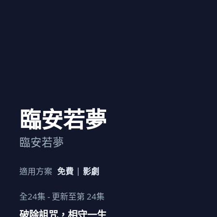
臨安若夢
臨安若夢
適用方案
免費
影劇
全
24
集 - 更新至第
24
集
破除詛咒，相守一生