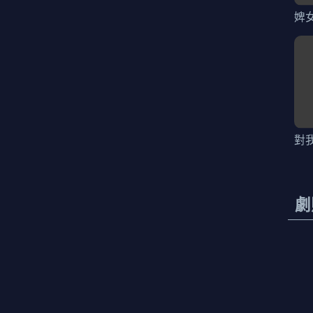
婢
對
劇