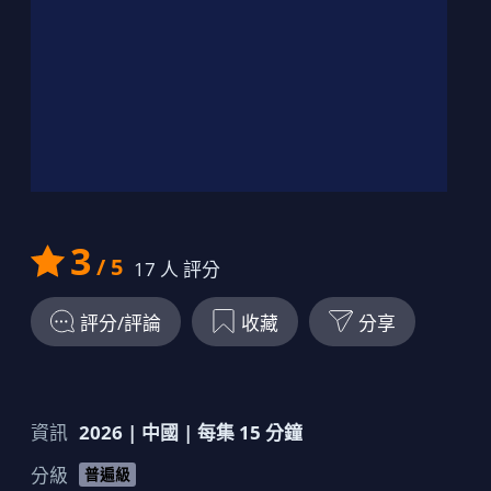
19
00:14:00
劇情簡介
20
00:11:00
劇情簡介
3
/ 5
17
人 評分
評分/評論
收藏
分享
資訊
2026
|
中國
| 每集
15
分鐘
分級
普遍級