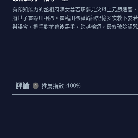
有預知能力的丞相府嫡女姜若璃夢見父母上元節遇害
府世子霍臨川相遇。霍臨川憑藉輪迴記憶多次救下姜
與誤會，攜手對抗幕後黑手，跨越輪迴，最終破除詛
評論
100
%
推薦指數 :
0