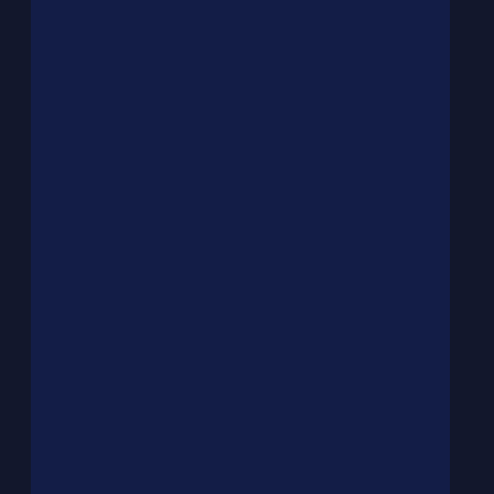
00:14:00
劇情簡介
9
00:13:00
劇情簡介
10
00:13:00
劇情簡介
11
00:13:00
劇情簡介
12
00:13:00
劇情簡介
13
00:13:00
劇情簡介