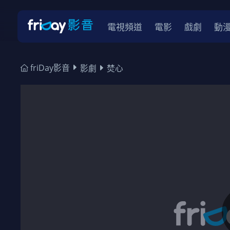
電視頻道
電影
戲劇
動
friDay影音
影劇
焚心