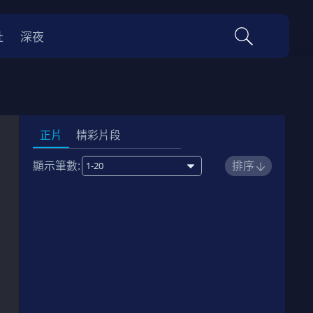
社
深夜
正片
精彩片段
顯示筆數:
排序
1
00:13:00
劇情簡介
2
00:12:00
劇情簡介