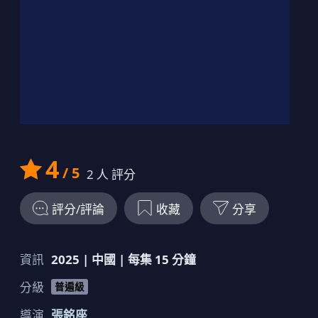
19
00:12:00
劇情簡介
20
00:12:00
劇情簡介
4
/ 5
2
人 評分
評分/評論
收藏
分享
資訊
2025
|
中國
| 每集
15
分鐘
分級
普遍級
導演
張銘座