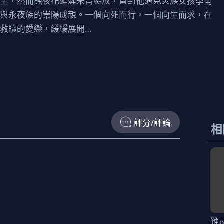
一生，然而蝕夜花遲遲未曾綻放，直到他遇見炎族女孩季南
是與永夜族的崇陽成親。一個向死而行，一個向生而求，在
救贖的愛戀，緩緩展開…
評分/評論
相
難