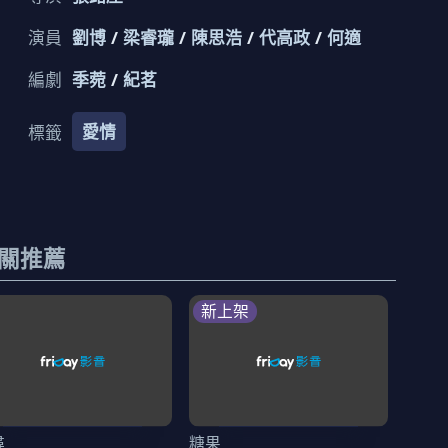
演員
劉博
梁睿瓏
陳思浩
代高政
何適
編劇
季菀
紀茗
愛情
標籤
關推薦
新上架
尋
糖果