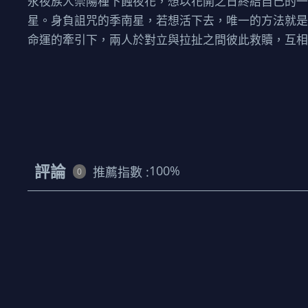
永夜族人崇陽種下蝕夜花，想以花開之日終結自己的
星。身負詛咒的季南星，若想活下去，唯一的方法就
命運的牽引下，兩人於對立與拉扯之間彼此救贖，互相
評論
100
%
推薦指數 :
0