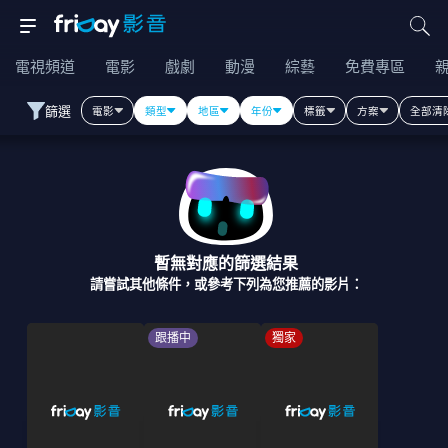
電視頻道
電影
戲劇
動漫
綜藝
免費專區
篩選
電影
類型
地區
年份
標籤
方案
全部清
暫無對應的篩選結果
請嘗試其他條件，或參考下列為您推薦的影片：
跟播中
獨家