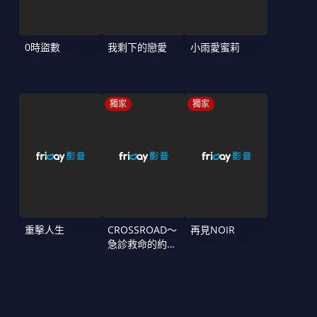
0時盜數
我剩下的戀愛
小雨愛蜜莉
獨家
獨家
重擊人生
CROSSROAD～
再見NOIR
急診救命的約定
～