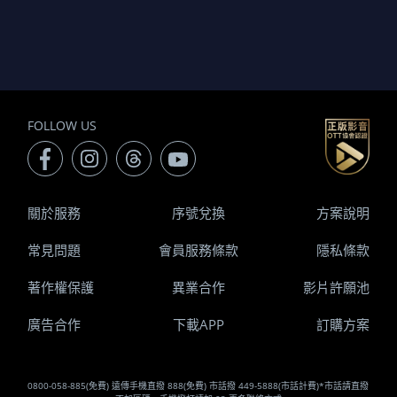
FOLLOW US
關於服務
序號兌換
方案說明
常見問題
會員服務條款
隱私條款
著作權保護
異業合作
影片許願池
廣告合作
下載APP
訂購方案
0800-058-885(免費) 遠傳手機直撥 888(免費) 市話撥 449-5888(市話計費)*市話請直撥