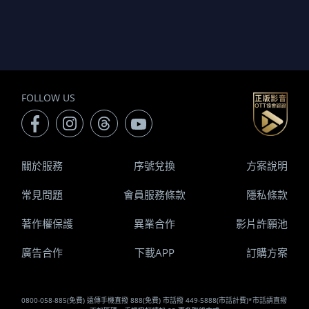
FOLLOW US
關於服務
序號兌換
方案說明
常見問題
會員服務條款
隱私條款
著作權保護
異業合作
影片許願池
廣告合作
下載APP
訂購方案
0800-058-885(免費) 遠傳手機直撥 888(免費) 市話撥 449-5888(市話計費)*市話請直撥