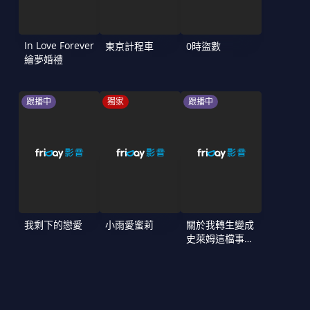
In Love Forever
東京計程車
0時盜數
繪夢婚禮
跟播中
獨家
跟播中
我剩下的戀愛
小雨愛蜜莉
關於我轉生變成
史萊姆這檔事
第4季