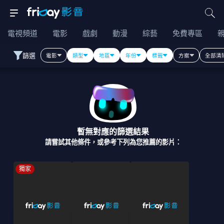
電視頻道
電影
戲劇
動漫
綜藝
免費專區
篩選
電影
類型
地區
年份
標籤
方案
全部清
暫無對應的篩選結果
請嘗試其他條件，或參考下列為您推薦的影片：
獨家