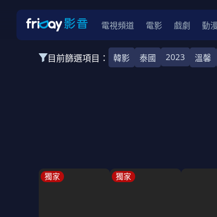
電視頻道
電影
戲劇
動
2023
目前篩選項目：
韓影
泰國
溫馨
全部類型
韓影
動作
劇情
愛情
科幻
全部地區
韓國
美國
泰國
日本
台灣
2026
2025
2024
2023
202
全部年份
全部標籤
警匪片
槍戰
婚外情
校園
古
獨家
獨家
全部方案
免費
影劇
單次付費
用券
數