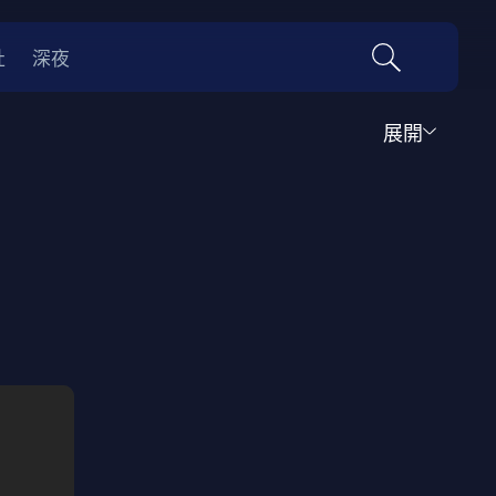
社
深夜
展開
運動
家庭
音樂歌舞
動畫
紀錄
傳記
經典老片
情
0年代
70年代
動漫改編
國際影展專區
名偵探柯南系列
吉卜力