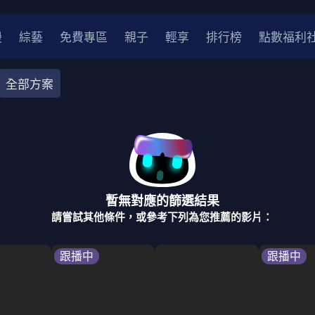
漫
綜藝
免費專區
親子
輕享
排行榜
點數福利
全部方案
奇幻
犯罪
冒險
驚悚
恐怖
災難
戰爭
喜劇
中國
香港
法國
其他
暫無對應的篩選結果
2
2021
2020
2010-2019
2000年代
90年代
8
請嘗試其他條件，或參考下列為您推薦的影片：
LGBTQ
裝
醫生
警察
浪漫
溫馨
懸疑
小說改編
跟播中
跟播中
4K
位珍藏
霹靂