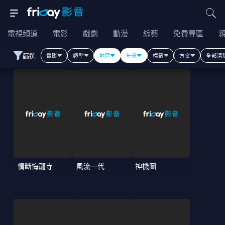
電視頻道
電影
戲劇
動漫
綜藝
免費專區
篩選
電影
類型
地區
年份
標籤
方案
全部清
情斷悔龍寺
風流一代
神機圖