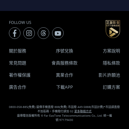
FOLLOW US
關於服務
序號兌換
方案說明
常見問題
會員服務條款
隱私條款
著作權保護
異業合作
影片許願池
廣告合作
下載APP
訂購方案
0800-058-885(免費) 遠傳手機直撥 888(免費) 市話撥 449-5888(市話計費)*市話請直撥
不加區碼，手機撥打請加 02
更多聯絡方式
遠傳電信版權所有 © Far EasTone Telecommunications Co., Ltd. 統一編
號:97179430