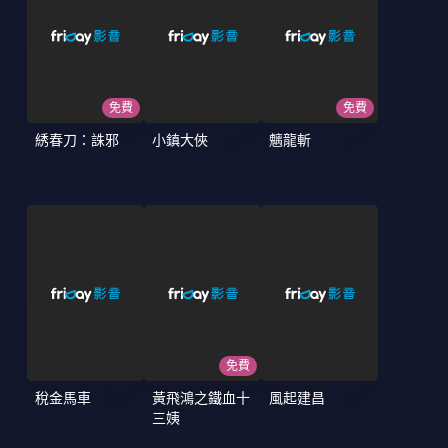
免費
免費
綉春刀：誅邪
小鎮大俠
魑龍斬
免費
稅金馬車
黃飛鴻之鐵血十
風起建昌
三姨