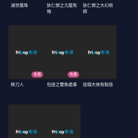
滅世魔珠
狄仁傑之亢龍有
狄仁傑之大幻術
悔
師
免費
免費
賒刀人
包拯之雙魚詭事
這個大俠有點慫