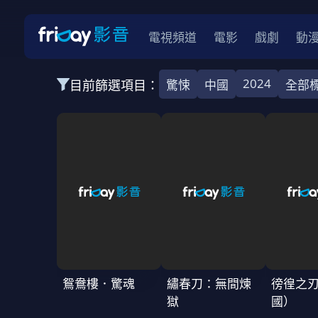
電視頻道
電影
戲劇
動
2024
目前篩選項目：
驚悚
中國
全部
全部類型
韓影
動作
劇情
愛情
科幻
全部地區
韓國
美國
泰國
日本
台灣
2026
2025
2024
2023
202
全部年份
全部標籤
警匪片
槍戰
婚外情
校園
古
鴛鴦樓．驚魂
繡春刀：無間煉
徬徨之
獄
國）
全部方案
免費
影劇
單次付費
用券
數