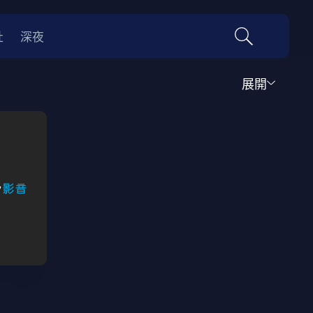
社
深夜
展開
運動
家庭
音樂歌舞
動畫
紀錄
傳記
經典老片
情
0年代
70年代
動漫改編
國際影展專區
名偵探柯南系列
吉卜力