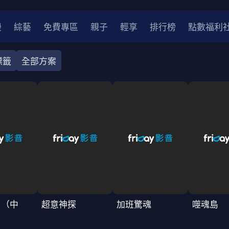
漫
綜藝
免費專區
親子
輕享
排行榜
點數福利
標籤
全部方案
奇幻
犯罪
冒險
驚悚
恐怖
災難
戰爭
喜劇
中國
香港
法國
其他
2
2021
2020
2010-2019
2000年代
90年代
8
LGBTQ
裝
醫生
警察
浪漫
溫馨
懸疑
小說改編
刃（中
超意神探
加班驚魂
噬魂島
4K
位珍藏
霹靂