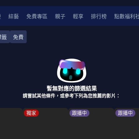
漫
綜藝
免費專區
親子
輕享
排行榜
點數福利
標籤
免費
都會
推理
醫療
劇情
奇幻
古裝
家庭
校園
暫無對應的篩選結果
2
2021
2020
2010-2019
2000年代
請嘗試其他條件，或參考下列為您推薦的影片：
律師
醫師
明星
刑偵劇
獨家
跟播中
跟播中