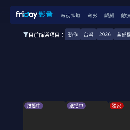
電視頻道
電影
戲劇
動
2026
目前篩選項目：
動作
台灣
全部
全部類型
愛情
靈異
犯罪
運動
動作
全部地區
韓國
中國
日本
台灣
泰國
2026
2025
2024
2023
202
全部年份
BL
全部標籤
催淚
懸疑
史實
鬥爭
跟播中
跟播中
獨家
全部方案
免費