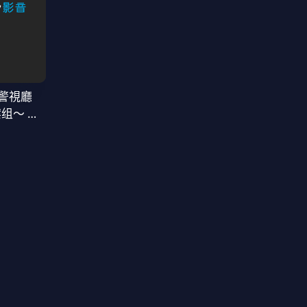
警視廳
案组〜 第