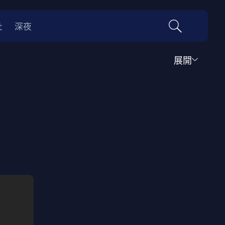
社
深夜
展開
喜劇
時代劇
料理