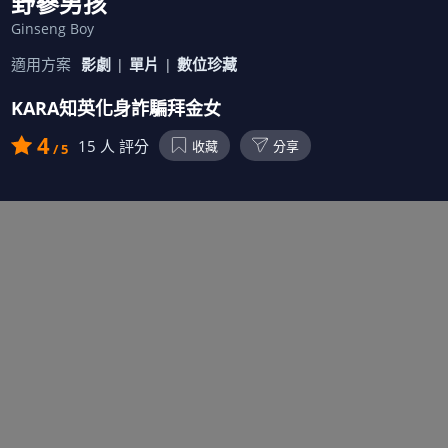
野蔘男孩
Ginseng Boy
適用方案
影劇
單片
數位珍藏
KARA知英化身詐騙拜金女
4
15
人 評分
收藏
分享
/ 5