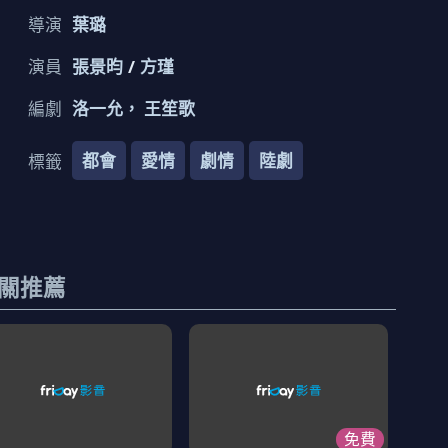
導演
葉璐
演員
張景昀
方瑾
編劇
洛一允， 王笙歌
都會
愛情
劇情
陸劇
標籤
關推薦
免費