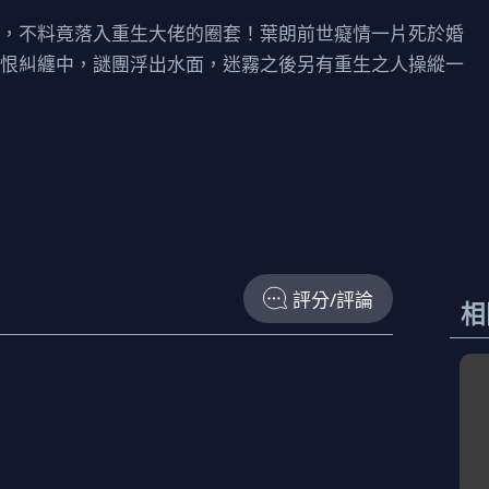
狗，不料竟落入重生大佬的圈套！葉朗前世癡情一片死於婚
愛恨糾纏中，謎團浮出水面，迷霧之後另有重生之人操縱一
評分/評論
相