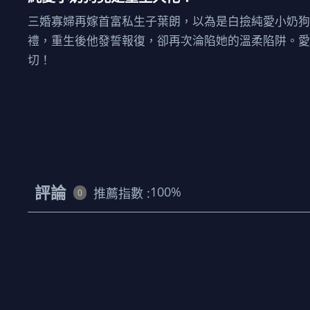
三婚寡婦再嫁首富私生子葉朗，以為是白撿純愛小奶
禮，重生後他發誓報復，卻再次淪陷她的溫柔陷阱。
切！
評論
100
%
推薦指數 :
0