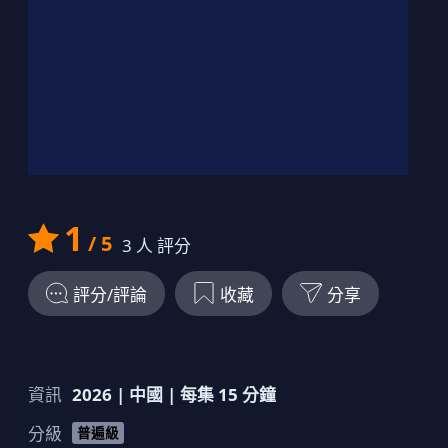
19
00:14:00
劇情簡介
20
00:11:00
劇情簡介
1
/ 5
3
人 評分
評分/評論
收藏
分享
資訊
2026
|
中國
| 每集
15
分鐘
分級
普遍級