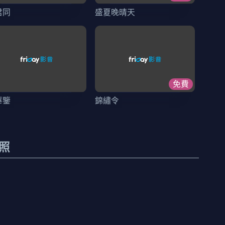
君同
盛夏晚晴天
免費
華鑒
錦繡令
照