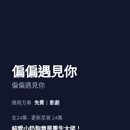
偏偏遇見你
偏偏遇見你
適用方案
免費
影劇
全
24
集 - 更新至第
24
集
純愛小奶狗竟是重生大佬！