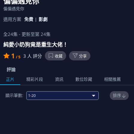
偏偏遇見你
偏偏遇見你
適用方案
免費
影劇
全
24
集 - 更新至第
24
集
純愛小奶狗竟是重生大佬！
1
3
人 評分
收藏
分享
/ 5
評論
正片
精彩片段
資訊
數位珍藏
相關推薦
顯示筆數:
排序
1
00:16:00