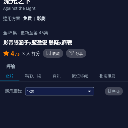
流光之下
Against the Light
適用方案
免費
影劇
全
45
集 - 更新至第
45
集
影帝張涵予x藍盈瑩 懸疑x商戰
4
3
人 評分
收藏
分享
/ 5
評論
正片
精彩片段
資訊
數位珍藏
相關推薦
顯示筆數:
排序
1
00:43:00