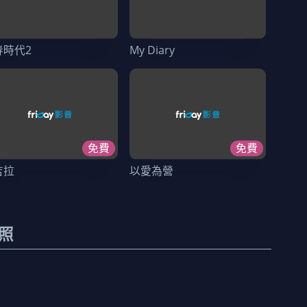
春時代2
My Diary
免費
免費
吉拉
以愛為營
照