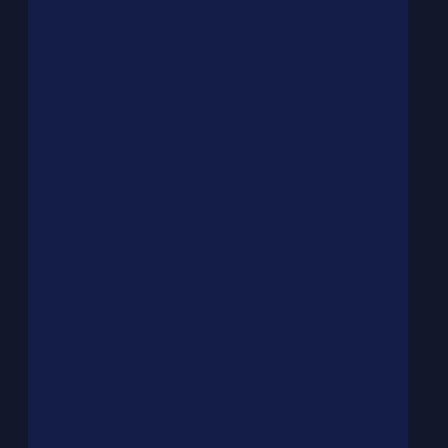
14
00:43:00
劇情簡介
15
00:42:00
劇情簡介
16
00:43:00
劇情簡介
17
00:43:00
劇情簡介
18
00:45:00
劇情簡介