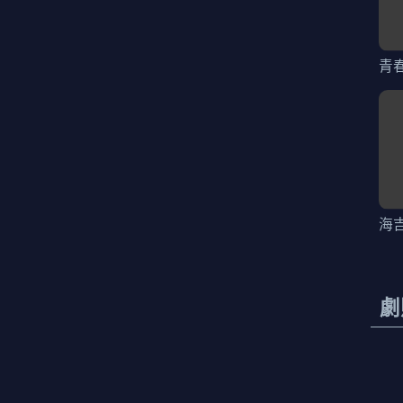
青
海
劇