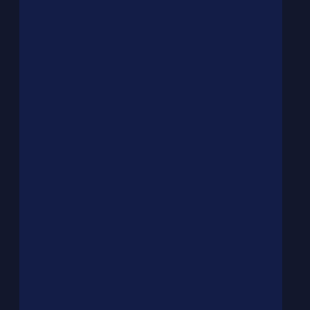
00:42:00
劇情簡介
9
00:45:00
劇情簡介
10
00:44:00
劇情簡介
11
00:45:00
劇情簡介
12
00:45:00
劇情簡介
13
00:45:00
劇情簡介