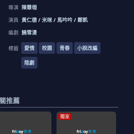
導演
陳慧翎
演員
黃仁德
米咪
馬吟吟
鄭凱
編劇
饒雪漫
愛情
校園
青春
小說改編
標籤
陸劇
關推薦
獨家