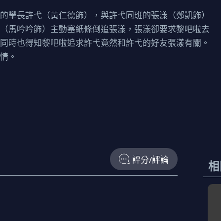
優的學長許弋（黃仁德飾），與許弋同班的張漾（鄭凱飾）
啦（馬吟吟飾）主動塞紙條倒追張漾，張漾卻要求黎吧啦去
，同時也得知黎吧啦追求許弋竟然和許弋的好友張漾有關。
愛情。
評分/評論
相