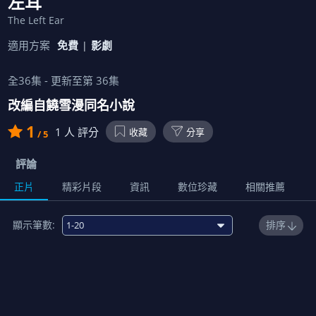
左耳
The Left Ear
適用方案
免費
影劇
全
36
集 - 更新至第
36
集
改編自饒雪漫同名小說
1
1
人 評分
收藏
分享
/ 5
評論
正片
精彩片段
資訊
數位珍藏
相關推薦
顯示筆數:
排序
1
00:43:00