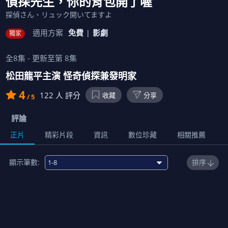
偵探先生，你的背包開了喔
探偵さん、リュック開いてますよ
適用方案
免費
影劇
獨家
全
8
集 - 更新至第
8
集
松田龍平主演 怪奇偵探兼發明家
4
122
人 評分
收藏
分享
/ 5
評論
正片
精彩片段
資訊
數位珍藏
相關推薦
顯示筆數:
排序
1
壞心的松茸過度採收者
00:47:00