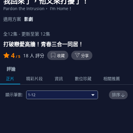
我回來了，他又來打擾了！
Pardon the Intrusion， I’m Home！
適用方案
影劇
全
12
集 - 更新至第
12
集
打破戀愛高牆！青春三合一同居！
4
18
人 評分
收藏
分享
/ 5
評論
正片
精彩片段
資訊
數位珍藏
相關推薦
顯示筆數:
排序
免費
1
我回來了，他又來打擾了！？
00:22:00